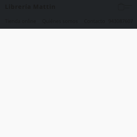
Librería Mattin
Tienda online
Quiénes somos
Contacto
943087607